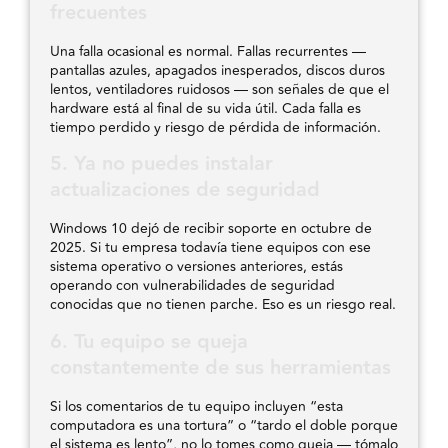
frecuentes
Una falla ocasional es normal. Fallas recurrentes —
pantallas azules, apagados inesperados, discos duros
lentos, ventiladores ruidosos — son señales de que el
hardware está al final de su vida útil. Cada falla es
tiempo perdido y riesgo de pérdida de información.
5. Ya no puedes instalar
actualizaciones de seguridad
Windows 10 dejó de recibir soporte en octubre de
2025. Si tu empresa todavía tiene equipos con ese
sistema operativo o versiones anteriores, estás
operando con vulnerabilidades de seguridad
conocidas que no tienen parche. Eso es un riesgo real.
6. Tu equipo se queja
constantemente de sus herramientas
Si los comentarios de tu equipo incluyen “esta
computadora es una tortura” o “tardo el doble porque
el sistema es lento”, no lo tomes como queja — tómalo