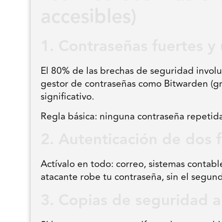
accesibles)
1. Contraseñas fuertes y
El 80% de las brechas de seguridad involuc
gestor de contraseñas como Bitwarden (gra
significativo.
Regla básica: ninguna contraseña repetida
2. Autenticación de dos f
Actívalo en todo: correo, sistemas contabl
atacante robe tu contraseña, sin el segund
3. Copias de seguridad a