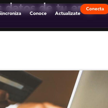
 datos de tu empres
Conecta
Sincroniza
Conoce
Actualizate