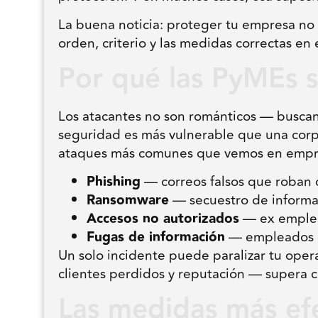
La buena noticia: proteger tu empresa no
orden, criterio y las medidas correctas en 
Por qué las PyMEs s
Los atacantes no son románticos — buscan
seguridad es más vulnerable que una cor
ataques más comunes que vemos en empr
Phishing
— correos falsos que roban 
Ransomware
— secuestro de informa
Accesos no autorizados
— ex emplea
Fugas de información
— empleados q
Un solo incidente puede paralizar tu oper
clientes perdidos y reputación — supera c
Las medidas más efe