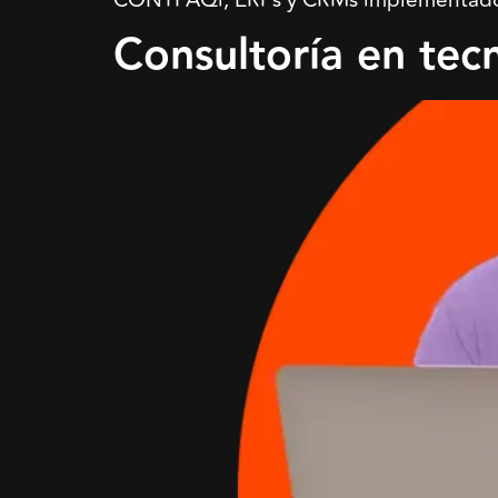
CONTPAQi, ERPs y CRMs implementados p
Consultoría en tec