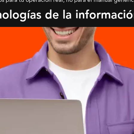
ara tu operación real, no para el manual genéric
nologías de la informaci