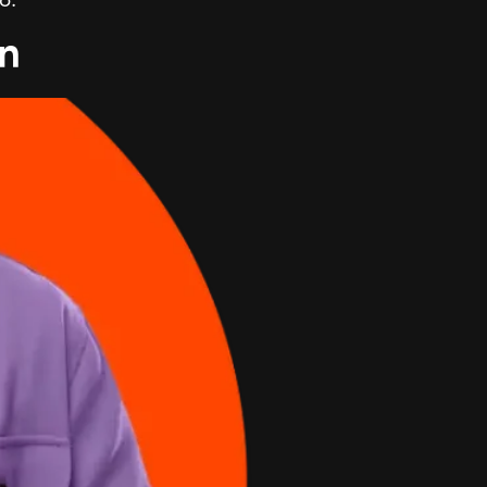
o.
ón